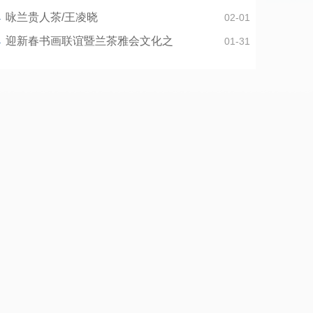
咏兰贵人茶/王凌晓
02-01
迎新春书画联谊暨兰茶雅会文化之
01-31