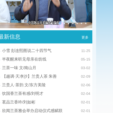
最新信息
更多
小雪 彭连熙图说二十四节气
11-25
半夜醒来听见母亲在纺线
05-15
兰茶一味 文/南山月
03-02
【越调·天净沙】兰贵人茶 朱善
02-09
兰贵人·茶韵 文/东方美陵
02-06
饮国香兰茶有感/刘明才
02-04
茗品兰香吟/刘如彬
02-01
欣闻兰茶雅会举办启动仪式感赋联
02-01