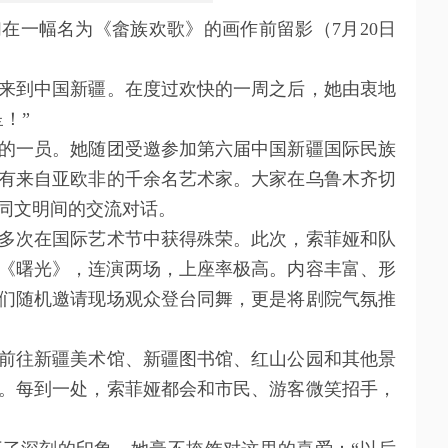
一幅名为《畲族欢歌》的画作前留影（7月20日
到中国新疆。在度过欢快的一周之后，她由衷地
！”
一员。她随团受邀参加第六届中国新疆国际民族
有来自亚欧非的千余名艺术家。大家在乌鲁木齐切
同文明间的交流对话。
次在国际艺术节中获得殊荣。此次，索菲娅和队
《曙光》，连演两场，上座率极高。内容丰富、形
们随机邀请现场观众登台同舞，更是将剧院气氛推
往新疆美术馆、新疆图书馆、红山公园和其他景
。每到一处，索菲娅都会和市民、游客微笑招手，