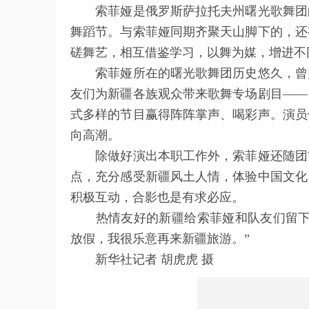
索菲娅是俄罗斯萨拉托夫州曙光歌舞团的
舞蹈节。与索菲娅同期齐聚天山脚下的，还
磋舞艺，相互借鉴学习，以舞为媒，增进不
索菲娅所在的曙光歌舞团历史悠久，曾多
友们为新疆各族观众带来歌舞专场剧目——
式多样的节目赢得阵阵掌声、喝彩声。演员
向高潮。
除做好演出本职工作外，索菲娅还随团前
点，充分感受新疆风土人情，体验中国文化
积极互动，合影也是有求必应。
热情友好的新疆给索菲娅和队友们留下了
放假，我很乐意再来新疆旅游。”
新华社记者 胡虎虎 摄