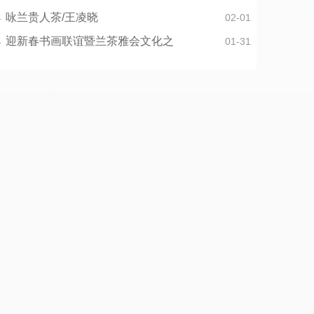
咏兰贵人茶/王凌晓
02-01
迎新春书画联谊暨兰茶雅会文化之
01-31