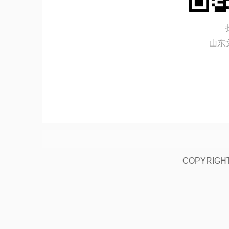
山东
COPYRIGHT