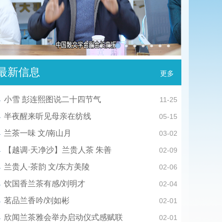
最新信息
更多
小雪 彭连熙图说二十四节气
11-25
半夜醒来听见母亲在纺线
05-15
兰茶一味 文/南山月
03-02
【越调·天净沙】兰贵人茶 朱善
02-09
兰贵人·茶韵 文/东方美陵
02-06
饮国香兰茶有感/刘明才
02-04
茗品兰香吟/刘如彬
02-01
欣闻兰茶雅会举办启动仪式感赋联
02-01