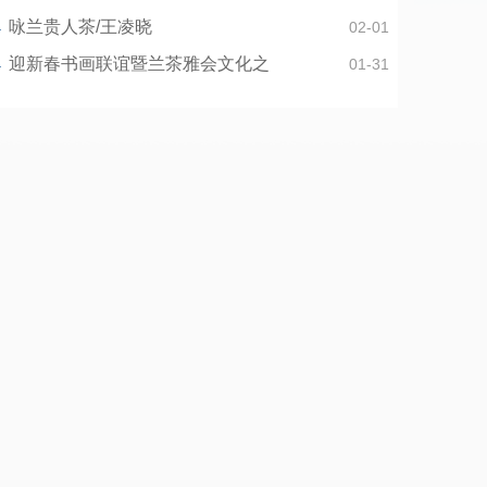
咏兰贵人茶/王凌晓
02-01
迎新春书画联谊暨兰茶雅会文化之
01-31