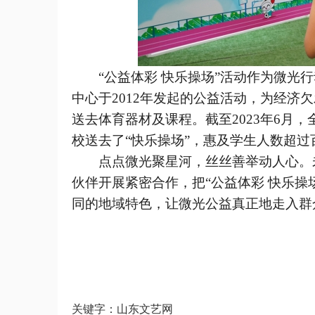
“公益体彩 快乐操场”活动作为微光
中心于2012年发起的公益活动，为经济
送去体育器材及课程。截至202
3
年
6月，
校送去了
“快乐操场”，惠及学生人数超
点点微光聚星河，丝丝善举动人心。未
伙伴开展紧密合作，把
“公益体彩 快乐
同的地域特色，让微光公益真正地走入群
关键字：山东文艺网