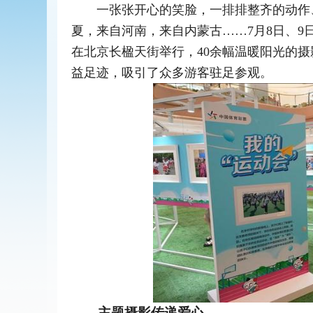
一张张开心的笑脸，一排排整齐的动作、
夏，来自河南，来自内蒙古……7月8日、9
在北京长楹天街举行，40余幅温暖阳光的
益足迹，吸引了众多游客驻足参观。
主题摄影传递爱心