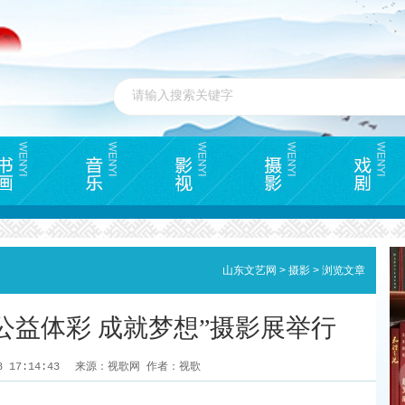
山东文艺网
>
摄影
>
浏览文章
“公益体彩 成就梦想”摄影展举行
8 17:14:43
来源：视歌网 作者：视歌