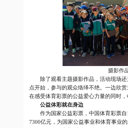
摄影作品
除了观看主题摄影作品，活动现场还为
点开始，参与的观众络绎不绝。一边欣赏
在感受体育彩票的公益爱心力量的同时，
公益体彩就在身边
作为国家公益彩票，
中国体育彩票自
7300亿元，为国家公益事业和体育事业