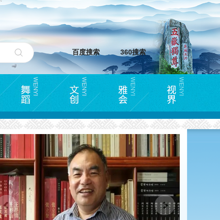
百度搜索
360搜索