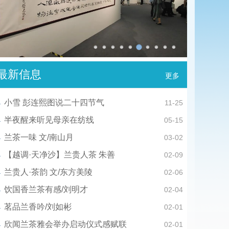
最新信息
更多
小雪 彭连熙图说二十四节气
11-25
半夜醒来听见母亲在纺线
05-15
兰茶一味 文/南山月
03-02
【越调·天净沙】兰贵人茶 朱善
02-09
兰贵人·茶韵 文/东方美陵
02-06
饮国香兰茶有感/刘明才
02-04
茗品兰香吟/刘如彬
02-01
欣闻兰茶雅会举办启动仪式感赋联
02-01