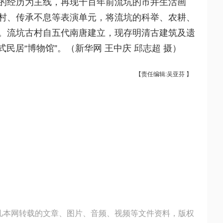
的经历为主线，再现千百年前流坑的市井生活画
村、传承不息等表演单元，将流坑的科举、农耕、
。流坑古村自五代南唐建立，现存明清古建筑及遗
式民居“博物馆”。（
新华网
王中庆
邱志超
摄
）
【责任编辑
:吴亚芬 】
凡本网转载的文章、图片、音频、视频等文件资料，版权