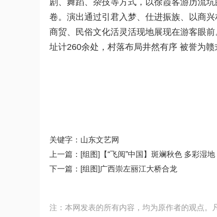
剧、舞蹈、杂技等方式，以徐霞客游历流坑
卷。演出通过引君入梦、仕进振族、以商兴
商贸、民俗文化活灵活现地展现在游客眼前
址计
260余处，村落布局井然有序 被誉为赣
关键字：山东文艺网
上一篇：
[组图]【“飞阅”中国】斑斓秋色 多彩湿地
下一篇：
[组图]广西崇左丽江大桥合龙
注：本网发表的所有内容，均为原作者的观点。