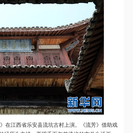
在江西省乐安县流坑古村上演。《流芳》借助戏