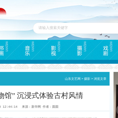
山东文艺网
>
摄影
>
浏览文章
博物馆” 沉浸式体验古村风情
8 12:44:14
来源：新华网 作者：圆圆