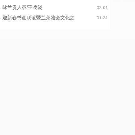
咏兰贵人茶/王凌晓
02-01
迎新春书画联谊暨兰茶雅会文化之
01-31