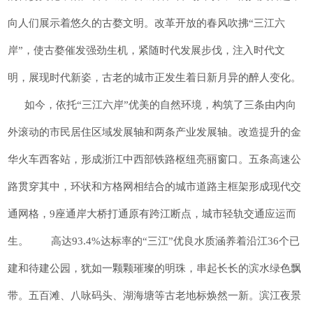
向人们展示着悠久的古婺文明。改革开放的春风吹拂“三江六
岸”，使古婺催发强劲生机，紧随时代发展步伐，注入时代文
明，展现时代新姿，古老的城市正发生着日新月异的醉人变化。
如今，依托“三江六岸”优美的自然环境，构筑了三条由内向
外滚动的市民居住区域发展轴和两条产业发展轴。改造提升的金
华火车西客站，形成浙江中西部铁路枢纽亮丽窗口。五条高速公
路贯穿其中，环状和方格网相结合的城市道路主框架形成现代交
通网格，9座通岸大桥打通原有跨江断点，城市轻轨交通应运而
生。 高达93.4%达标率的“三江”优良水质涵养着沿江36个已
建和待建公园，犹如一颗颗璀璨的明珠，串起长长的滨水绿色飘
带。五百滩、八咏码头、湖海塘等古老地标焕然一新。滨江夜景