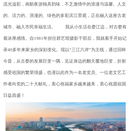
流光溢彩，画舫夜游独具韵味，不乏激情中的浪漫与温馨。人文
的、活力的、浪漫的、绿色的多彩滨江景观，正在融入这座古老
城市、融入市民幸福生活。 我从小生活在婺江边，对古婺有
着浓厚感情。自1981年担任群艺馆摄影干部后，我就着手开始记
录40多年来家乡的深刻变化。现以“三江六岸”为主线，通过回眸
今昔，从古婺的发展巨变一隅，见证身边的翻天覆地巨变，折射
感受祖国的繁荣强盛，也谨以此作为一名老党员、一位老文艺工
作者向党的二十大献礼，衷心祝福家乡越来越美，衷心祝愿祖国
日益昌盛！