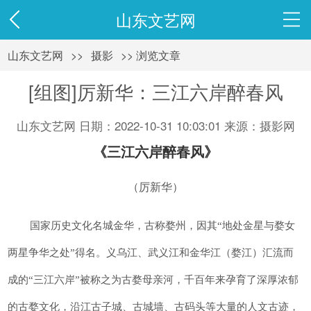
山东文艺网
山东文艺网
>>
摄影
>> 浏览文章
[组图]厉新华：三江六岸醉春风
山东文艺网 日期：2022-10-31 10:03:01 来源：摄影网
《三江六岸醉春风》
（厉新华）
国家历史文化名城金华，古称婺州，因其“地处金星与婺女
两星争华之处”得名。义乌江、武义江和金华江（婺江）汇流而
成的“三江六岸”被称之为古婺母亲河，千百年来孕育了深厚浓郁
的古婺文化，沿江古子城、古城墙、古码头等大量的人文古迹，