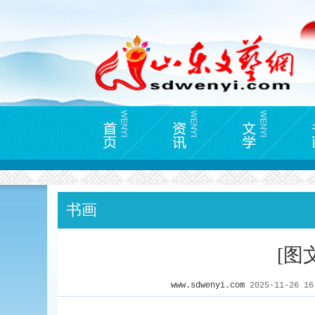
书画
[图
www.sdwenyi.com
2025-11-26 1