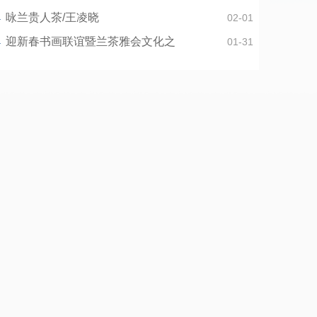
咏兰贵人茶/王凌晓
02-01
迎新春书画联谊暨兰茶雅会文化之
01-31