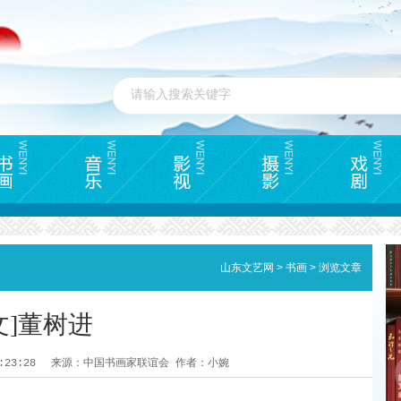
山东文艺网
>
书画
>
浏览文章
文]董树进
6:23:28
来源：中国书画家联谊会 作者：小婉