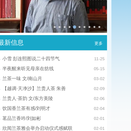
最新信息
更多
小雪 彭连熙图说二十四节气
11-25
半夜醒来听见母亲在纺线
05-15
兰茶一味 文/南山月
03-02
【越调·天净沙】兰贵人茶 朱善
02-09
兰贵人·茶韵 文/东方美陵
02-06
饮国香兰茶有感/刘明才
02-04
茗品兰香吟/刘如彬
02-01
欣闻兰茶雅会举办启动仪式感赋联
02-01